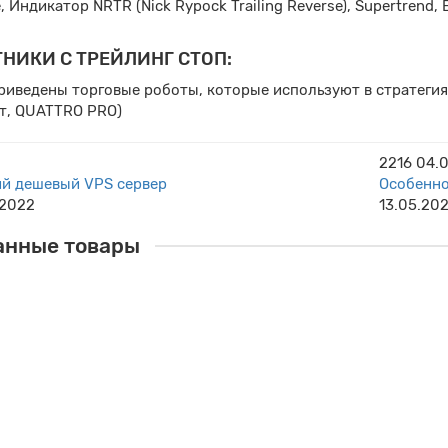
, Индикатор NRTR (Nick Rypock Trailing Reverse), Supertrend,
НИКИ С ТРЕЙЛИНГ СТОП:
иведены торговые роботы, которые используют в стратегиях
т, QUATTRO PRO)
2216
04.
й дешевый VPS сервер
Особенно
.2022
13.05.20
анные товары
ьная версия
ендуем!
TRO PRO
альные представители и партнеры проекта QUATTRO и предлагаем всех
0руб.