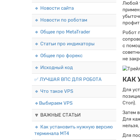
Любой т
🔹 Новости сайта
применя
убыточн
🔹 Новости по роботам
профит.
🔹 Общее про MetaTrader
Робот п
сопров
🔹 Статьи про индикаторы
с помо
советни
🔹 Общее про форекс
не закр
🔹 Исходный код
КАК 
✅ ЛУЧШАЯ ВПС ДЛЯ РОБОТА
Для уст
🔹 Что такое VPS
позиции
Стоп).
🔹Выбираем VPS
Затем 
🔽 ВАЖНЫЕ СТАТЬИ
Для ка
нельзя,
🔹 Как установить нужную версию
терминала MT4
Для по