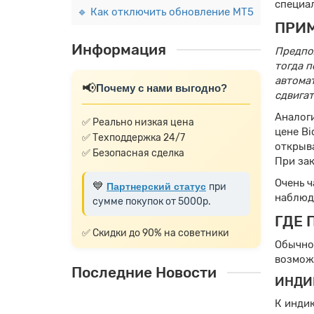
специа
🔹 Как отключить обновление MT5
ПРИМ
Информация
Предпол
тогда п
автомат
📢
Почему с нами выгодно?
сдвигат
Аналоги
✅ Реально низкая цена
цене Bi
✅ Техподдержка 24/7
открыва
✅ Безопасная сделка
При зак
Очень 
💙
Партнерский статус
при
наблюд
сумме покупок от 5000р.
ГДЕ 
✅ Скидки до 90% на советники
Обычно
возмож
Последние Новости
ИНДИ
Топ советников с
К индик