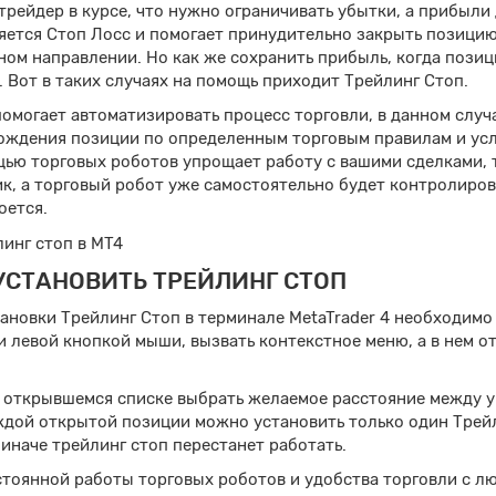
рейдер в курсе, что нужно ограничивать убытки, а прибыли 
ется Стоп Лосс и помогает принудительно закрыть позицию,
ом направлении. Но как же сохранить прибыль, когда позиц
 Вот в таких случаях на помощь приходит Трейлинг Стоп.
омогает автоматизировать процесс торговли, в данном случ
ождения позиции по определенным торговым правилам и ус
щью торговых роботов упрощает работу с вашими сделками, 
к, а торговый робот уже самостоятельно будет контролиров
оется.
УСТАНОВИТЬ ТРЕЙЛИНГ СТОП
ановки Трейлинг Стоп в терминале MetaTrader 4 необходимо 
 левой кнопкой мыши, вызвать контекстное меню, а в нем о
в открывшемся списке выбрать желаемое расстояние между у
ждой открытой позиции можно установить только один Трейл
 иначе трейлинг стоп перестанет работать.
стоянной работы торговых роботов и удобства торговли с л