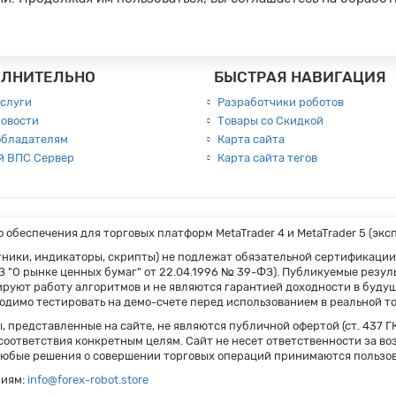
ЛНИТЕЛЬНО
БЫСТРАЯ НАВИГАЦИЯ
слуги
Разработчики роботов
овости
Товары со Скидкой
обладателям
Карта сайта
й ВПС Сервер
Карта сайта тегов
обеспечения для торговых платформ MetaTrader 4 и MetaTrader 5 (экс
тники, индикаторы, скрипты) не подлежат обязательной сертификации.
ФЗ "О рынке ценных бумаг" от 22.04.1996 № 39-ФЗ). Публикуемые резу
уют работу алгоритмов и не являются гарантией доходности в будущ
димо тестировать на демо-счете перед использованием в реальной то
 представленные на сайте, не являются публичной офертой (ст. 437 Г
 соответствия конкретным целям. Сайт не несет ответственности за в
Любые решения о совершении торговых операций принимаются пользова
ниям:
info@forex-robot.store