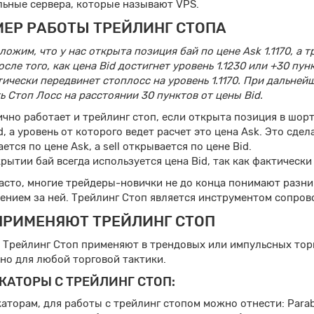
льные сервера, которые называют VPS.
ЕР РАБОТЫ ТРЕЙЛИНГ СТОПА
ожим, что у нас открыта позиция бай по цене Ask 1.1170, а т
осле того, как цена Bid достигнет уровень 1.1230 или +30 пу
ически передвинет стоплосс на уровень 1.1170. При дальне
ь Стоп Лосс на расстоянии 30 пунктов от цены Bid.
чно работает и трейлинг стоп, если открыта позиция в шорт
d, а уровень от которого ведет расчет это цена Ask. Это сде
ется по цене Ask, а sell открывается по цене Bid.
рытии бай всегда используется цена Bid, так как фактическ
часто, многие трейдеры-новички не до конца понимают раз
ением за ней. Трейлинг Стоп является инструментом сопров
ПРИМЕНЯЮТ ТРЕЙЛИНГ СТОП
 Трейлинг Стоп применяют в трендовых или импульсных торг
но для любой торговой тактики.
КАТОРЫ С ТРЕЙЛИНГ СТОП:
аторам, для работы с трейлинг стопом можно отнести: Parabo