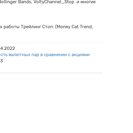
 Bollinger Bands, VoltyChannel_Stop и многие
 работы Трейлинг Стоп: (Money Cat Trend,
04.2022
сть валютных пар в сравнении с акциями
23
 роботов от разработчика с ..