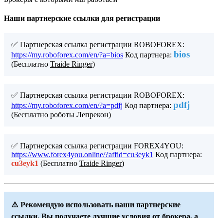
Наши партнерские ссылки для регистрации
✅ Партнерская ссылка регистрации ROBOFOREX:
bios
https://my.roboforex.com/en/?a=bios
Код партнера:
(Бесплатно
Traide Ringer
)
✅ Партнерская ссылка регистрации ROBOFOREX:
pdfj
https://my.roboforex.com/en/?a=pdfj
Код партнера:
(Бесплатно роботы
Лепрекон
)
✅ Партнерская ссылка регистрации FOREX4YOU:
https://www.forex4you.online/?affid=cu3eyk1
Код партнера:
cu3eyk1
(Бесплатно
Traide Ringer
)
⚠️ Рекомендую использовать наши партнерские
ссылки. Вы получаете лучшие условия от брокера, а