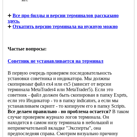
➕
Все про билды и версии терминалов рассказано
здесь.
➕
Откатить версию терминала на нужную можно
Частые вопросы:
Советник не устанавливается на терминал
В первую очередь проверяем последовательность
установки советника и индикатора. Мы должны
скопирвоаьт файл ex4 или ex5 (зависит от версии
терминала MetaTrader4 или MetaTrader5). Если это
советник - файл должен быть скопирован в папку Exprts,
если это Индикатор - то в папку indicators, а если мы
устанавливаем скрипт - то копируем его в папку Scripts.
Все делаем правильно - но проблема остается?
В таком
случае проверяем журнало логов терминала. Он
находится в самом низу терминала в небольшой и
непримечательной вкладке "Эксперты", она
предпоследняя справа. Смотрим визуально причину