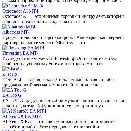
автоматизированной торговли на Форекс, который может ..
Octotrader AI MT4
Octotrader AI — это мощный торговый инструмент, который
сочетает возможности искусственного ин..
Albatross MT4
Профессиональный торговый робот Альбатрос: ваш верный
партнер на рынке Форекс Albatross — это..
Finvesting EA MT4
Исследуйте возможности Finvesting EA и станьте частью
сообщества успешных Forex-инвесторов. Настало ..
Z4scalp
Z4SCALP — это высокотехнологичный торговый робот,
предлагающий весьма компактный стоп-лосс на ..
EA Top G
EA TOP G представляет собой мультивалютный экспертный
советник, который функционирует по принципу сл..
AI NeuroX EA MT4
AI NeuroX EA — это современный торговый помощник,
разработанный на базе передовых технологий и..