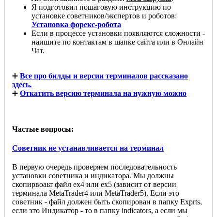
Я подготовил пошаговую инструкцию по
установке советников/экспертов и роботов:
Установка форекс-робота
Если в процессе установки появляются сложности -
наишите по контактам в шапке сайта или в Онлайн
Чат.
➕
Все про билды и версии терминалов рассказано
здесь.
➕
Откатить версию терминала на нужную можно
Частые вопросы:
Советник не устанавливается на терминал
В первую очередь проверяем последовательность
установки советника и индикатора. Мы должны
скопирвоаьт файл ex4 или ex5 (зависит от версии
терминала MetaTrader4 или MetaTrader5). Если это
советник - файл должен быть скопирован в папку Exprts,
если это Индикатор - то в папку indicators, а если мы