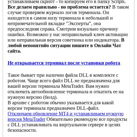
устанавливаем скрипт - то копируем его в папку Scripts.
Все делаем правильно - но проблема остается?
В таком
случае проверяем журнало логов терминала. Он
находится в самом низу терминала в небольшой и
непримечательной вкладке "Эксперты", она
предпоследняя справа. Смотрим визуально причину
ошибки. Возможно у нас неправильный ключ активации
или неправильная версия советника или индикатора.
В
любой непонятнйо ситуации пишите в Онлайн Чат
сайта.
Не открывается терминал после установки робота
Такое бывает при наличии файла DLL в комплекте с
роботом. Чаще всего файл DLL не предназначена для
вашей версии терминала MetaTrader. Вам нужно
отключить автообновление терминала и откатить ее на
нужную версию (билд).
В архиве с роботом обычно указывается для какой
версии терминала предназначен DLL-файл.
Отключаем обновление MT4 и устанавливаем нужную
версия MetaTrader
Обязательно ркомендую все продукты
с DLL устанавливать на виртуальном сервере в целях
безопасности.