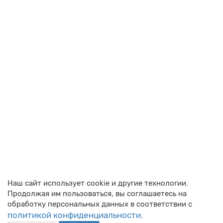
чувствуя каждый пипс, или ..
→
Общее про форекс
06.03.2026
689
Топ-5 ошибок при использовании советников
Купить форекс робота - это только полдела. 🚗💨 Самое
интересное начинается, когда вы ставите его на реальный
счет. Многие новички, ..
→
Общее про форекс
03.03.2026
737
Новичкам: простая инструкция по выбору форекс-робота
Ищете своего первого торгового робота, но глаза
разбегаются от обилия советников? 🧐 Это нормально.
Чтобы автоматизация приносила п..
→
Общее про форекс
02.03.2026
889
Наш сайт использует cookie и другие технологии.
Продолжая им пользоваться, вы соглашаетесь на
обработку персональных данных в соответствии с
политикой конфиденциальности
.