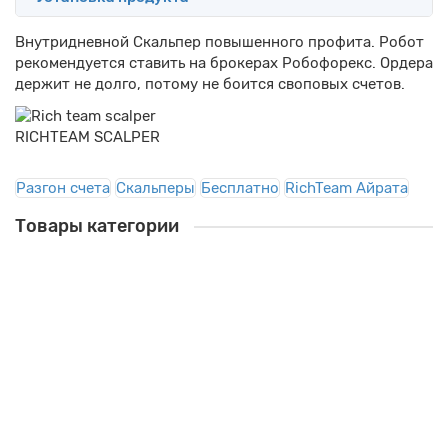
Внутридневной Скальпер повышенного профита. Робот
рекомендуется ставить на брокерах Робофорекс. Ордера
держит не долго, потому не боится своповых счетов.
RICHTEAM SCALPER
Разгон счета
Скальперы
Бесплатно
RichTeam Айрата
Товары категории
Проверено, работает!
Копирование счета
Копировщик сделок MT4
Лидер продаж!
Копировщик сделок MT4 - Советник для копирования сделок с
другого терминала. Очень полезный софт, пр..
8
990руб.