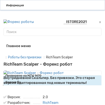
Информация
ISTORE2021
0
Главное меню
Роботы без привязки
RichTeam Scalper
RichTeam Scalper - Форекс робот
Проверено на МТ4 1470
Внутридневной Скальпер. Без привязки. Это старая
Версия fix
версия адаптированная под новые терминалы!
✅ Версия:
2.0
✅ Разработчик:
RichTeam