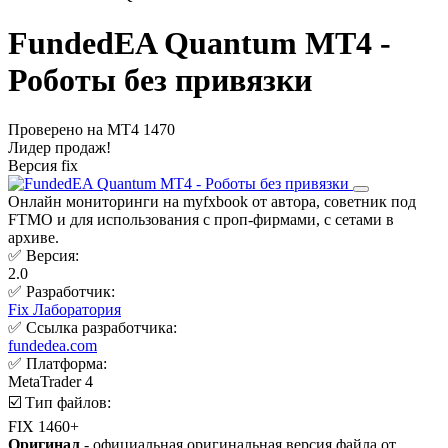
FundedEA Quantum MT4 -
Роботы без привязки
Проверено на МТ4 1470
Лидер продаж!
Версия fix
Онлайн мониторинги на myfxbook от автора, советник под
FTMO и для использования с проп-фирмами, с сетами в
архиве.
✅ Версия:
2.0
✅ Разработчик:
Fix Лаборатория
✅ Ссылка разработчика:
fundedea.com
✅ Платформа:
MetaTrader 4
☑️ Тип файлов:
FIX 1460+
Оригинал
- официальная оригинальная версия файла от