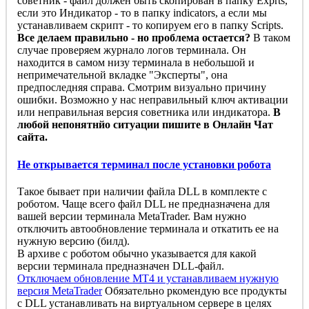
советник - файл должен быть скопирован в папку Exprts,
если это Индикатор - то в папку indicators, а если мы
устанавливаем скрипт - то копируем его в папку Scripts.
Все делаем правильно - но проблема остается?
В таком
случае проверяем журнало логов терминала. Он
находится в самом низу терминала в небольшой и
непримечательной вкладке "Эксперты", она
предпоследняя справа. Смотрим визуально причину
ошибки. Возможно у нас неправильный ключ активации
или неправильная версия советника или индикатора.
В
любой непонятнйо ситуации пишите в Онлайн Чат
сайта.
Не открывается терминал после установки робота
Такое бывает при наличии файла DLL в комплекте с
роботом. Чаще всего файл DLL не предназначена для
вашей версии терминала MetaTrader. Вам нужно
отключить автообновление терминала и откатить ее на
нужную версию (билд).
В архиве с роботом обычно указывается для какой
версии терминала предназначен DLL-файл.
Отключаем обновление MT4 и устанавливаем нужную
версия MetaTrader
Обязательно ркомендую все продукты
с DLL устанавливать на виртуальном сервере в целях