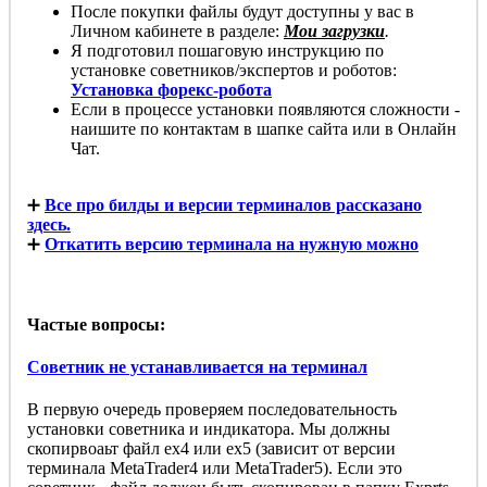
После покупки файлы будут доступны у вас в
Личном кабинете в разделе:
Мои загрузки
.
Я подготовил пошаговую инструкцию по
установке советников/экспертов и роботов:
Установка форекс-робота
Если в процессе установки появляются сложности -
наишите по контактам в шапке сайта или в Онлайн
Чат.
➕
Все про билды и версии терминалов рассказано
здесь.
➕
Откатить версию терминала на нужную можно
Частые вопросы:
Советник не устанавливается на терминал
В первую очередь проверяем последовательность
установки советника и индикатора. Мы должны
скопирвоаьт файл ex4 или ex5 (зависит от версии
терминала MetaTrader4 или MetaTrader5). Если это