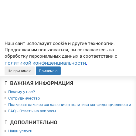
Новичкам: простая инструкция по выбору форекс-робота
Ищете своего первого торгового робота, но глаза
разбегаются от обилия советников? 🧐 Это нормально.
Чтобы автоматизация приносила п..
→
Общее про форекс
02.03.2026
885
Наш сайт использует cookie и другие технологии.
Продолжая им пользоваться, вы соглашаетесь на
обработку персональных данных в соответствии с
политикой конфиденциальности
.
Не принимаю
Принимаю
ВАЖНАЯ ИНФОРМАЦИЯ
Почему у нас?
Сотрудничество
Пользовательское соглашение и политика конфиденциальности
FAQ - Ответы на вопросы
ДОПОЛНИТЕЛЬНО
Наши услуги