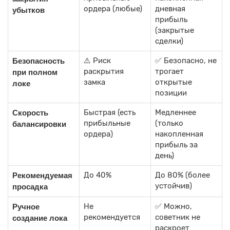
ордера (любые)
дневная
убытков
прибыль
(закрытые
сделки)
⚠️ Риск
✅ Безопасно, не
Безопасность
раскрытия
трогает
при полном
замка
открытые
локе
позиции
Быстрая (есть
Медленнее
Скорость
прибыльные
(только
балансировки
ордера)
накопленная
прибыль за
день)
До 40%
До 80% (более
Рекомендуемая
устойчив)
просадка
Не
✅ Можно,
Ручное
рекомендуется
советник не
создание лока
раскроет