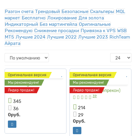
Разгон счета
Трендовый
Безопасные
Скальперы
MQL
маркет
Бесплатно
Локирование
Для золота
Индикаторный
Без мартингейла
Оригинальные
Рекомендую
Снижение просадки
Привязка к VPS
WSB
MT5
Лучшие 2024
Лучшие 2022
Лучшие 2023
RichTeam
Айрата
Оригинальная версия
Оригинальная версия
Мы рекомендуем!
Мы рекомендуем!
Traide Ringer 9
20
Лидер продаж!
Лидер продаж!
Leprechaun (Лепрекон)
39
345
214
36
0руб.
29
0руб.