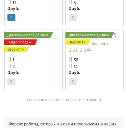
11
5
0руб.
0руб.
Для терминалов до 1460
Для терминалов до 1460
Лидер продаж!
Версия fix
AW Recovery EA
AvtomatFx_Scalper 5
27
Версия fix
1
35
2
14
0руб.
0руб.
Показано с 1 по 16 из 16 (всего 1 страниц)
Форекс роботы, которых мы сами используем на наших