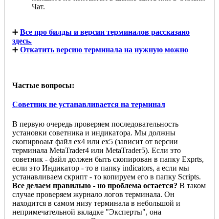
Чат.
➕
Все про билды и версии терминалов рассказано
здесь.
➕
Откатить версию терминала на нужную можно
Частые вопросы:
Советник не устанавливается на терминал
В первую очередь проверяем последовательность
установки советника и индикатора. Мы должны
скопирвоаьт файл ex4 или ex5 (зависит от версии
терминала MetaTrader4 или MetaTrader5). Если это
советник - файл должен быть скопирован в папку Exprts,
если это Индикатор - то в папку indicators, а если мы
устанавливаем скрипт - то копируем его в папку Scripts.
Все делаем правильно - но проблема остается?
В таком
случае проверяем журнало логов терминала. Он
находится в самом низу терминала в небольшой и
непримечательной вкладке "Эксперты", она