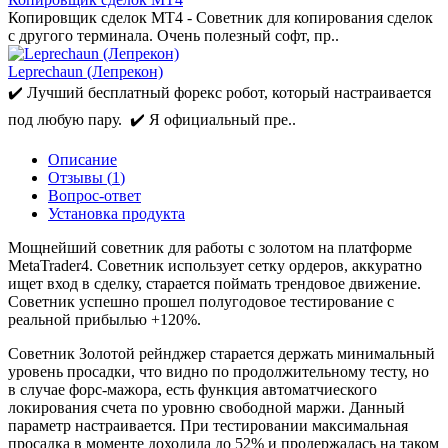
Копировщик сделок MT4 - Советник для копирования сделок
с другого терминала. Очень полезный софт, пр..
Leprechaun (Лепрекон)
✔️ Лучший бесплатный форекс робот, который настраивается
под любую пару. ✔️ Я официальный пре..
Описание
Отзывы (
1
)
Вопрос-ответ
Установка продукта
Мощнейший советник для работы с золотом на платформе
MetaTrader4. Советник использует сетку ордеров, аккуратно
ищет вход в сделку, старается поймать трендовое движение.
Советник успешно прошел полугодовое тестирование с
реальной прибылью +120%.
Советник Золотой рейнджер старается держать минимальный
уровень просадки, что видно по продолжительному тесту, но
в случае форс-мажора, есть функция автоматчиеского
локирования счета по уровню свободной маржи. Данный
параметр настраивается. При тестировании максимальная
просадка в моменте доходила до 52% и продержалась на таком